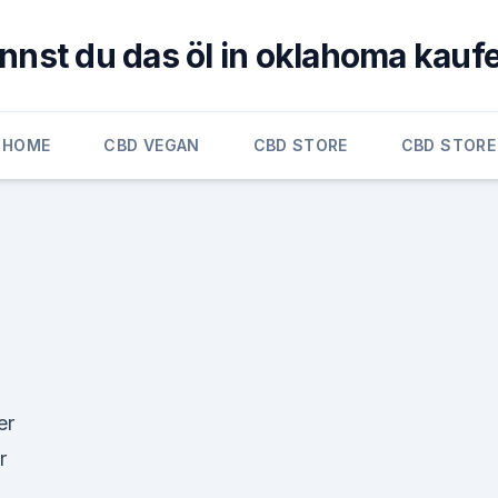
nnst du das öl in oklahoma kauf
HOME
CBD VEGAN
CBD STORE
CBD STORE
er
r