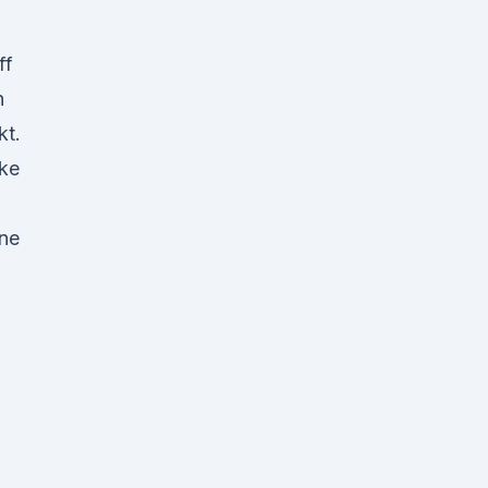
ff
n
kt.
rke
ine