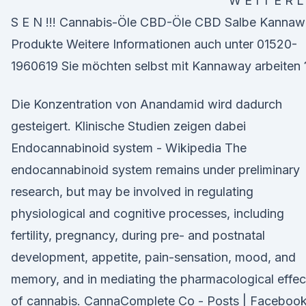
W E I T E R L
S E N !!! Cannabis-Öle CBD-Öle CBD Salbe Kanna
Produkte Weitere Informationen auch unter 01520-
1960619 Sie möchten selbst mit Kannaway arbeiten 
Die Konzentration von Anandamid wird dadurch
gesteigert. Klinische Studien zeigen dabei
Endocannabinoid system - Wikipedia The
endocannabinoid system remains under preliminary
research, but may be involved in regulating
physiological and cognitive processes, including
fertility, pregnancy, during pre- and postnatal
development, appetite, pain-sensation, mood, and
memory, and in mediating the pharmacological effec
of cannabis. CannaComplete Co - Posts | Faceboo