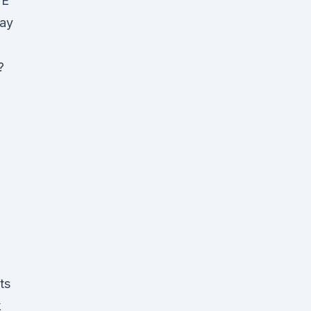
 E
way
?
ts
k