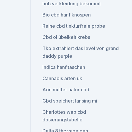
holzverkleidung bekommt
Bio cbd hanf knospen
Reine cbd tinkturfreie probe
Cbd öl übelkeit krebs
Tko extrahiert das level von grand
daddy purple
Indica hanf taschen
Cannabis arten uk
Aon mutter natur cbd
Cbd speichert lansing mi
Charlottes web cbd
dosierungstabelle
Delta 8 thc vape pen