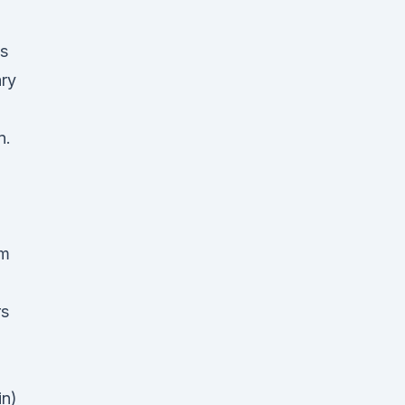
s
ry
n.
em
rs
in)