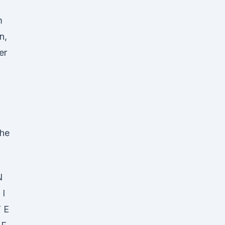
m
n,
er
che
N
 I
T E