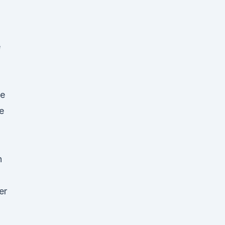
e
ie
e
n
er