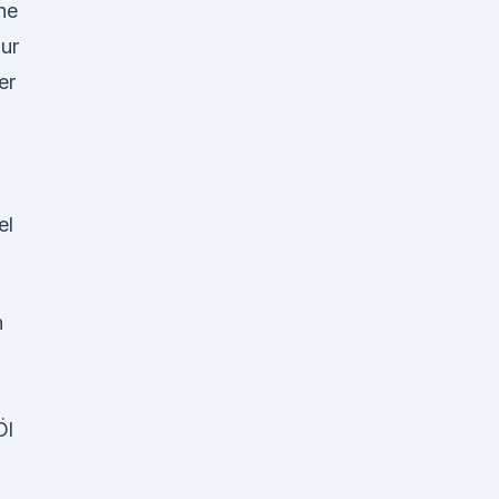
che
zur
er
el
n
Öl