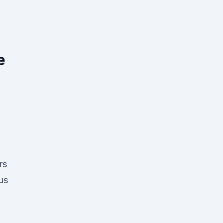
e
rs
us