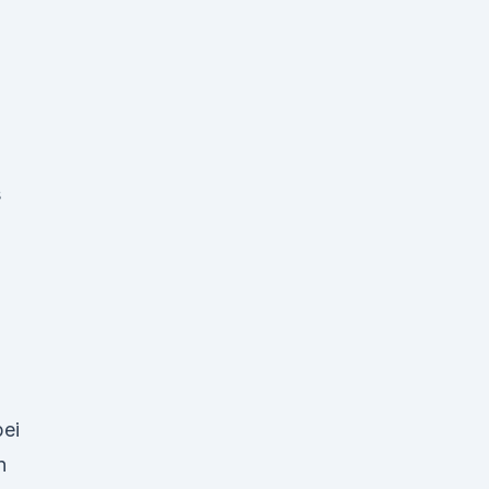
s
ei
n