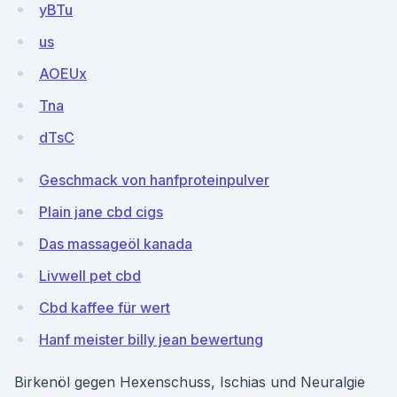
yBTu
us
AOEUx
Tna
dTsC
Geschmack von hanfproteinpulver
Plain jane cbd cigs
Das massageöl kanada
Livwell pet cbd
Cbd kaffee für wert
Hanf meister billy jean bewertung
Birkenöl gegen Hexenschuss, Ischias und Neuralgie