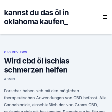
Skip
to
kannst du das öl in
content
oklahoma kaufen_
CBD REVIEWS
Wird cbd öl ischias
schmerzen helfen
ADMIN
Forscher haben sich mit den möglichen
therapeutischen Anwendungen von CBD befasst. Alle
Cannabinoide, einschließlich der von Grams CBD,
verbinden sich mit bestimmten Rezeptoren im Körper,